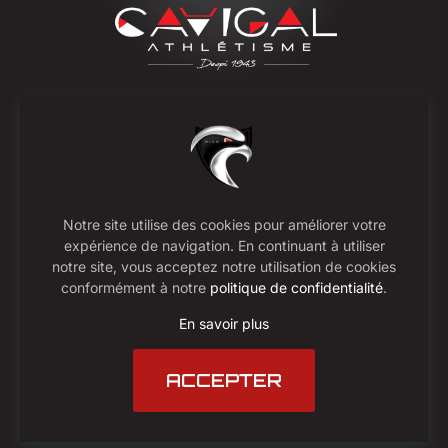
OÙ NOUS SUIVRE
COORDONNÉES
Suivez-nous sur les réseaux
‍Cavigal Nice Sports -
sociaux, partagez nos
Section Athlétisme -
événements et notre esprit
Résidence du palais
Notre site utilise des cookies pour améliorer votre
sportif.
2 rue EL NOUZAH - 06000
expérience de navigation. En continuant à utiliser
NICE
notre site, vous acceptez notre utilisation de cookies
conformément à notre
politique de confidentialité
.
CONTACT
En savoir plus
ACCEPTER
© 2026 Cavigal Athlétisme | Tout droits réservés |
Création par
Vyvyl Design