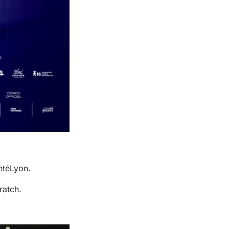
ntéLyon.
ratch.