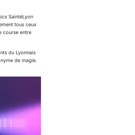
sics SaintéLyon
alement tous ceux
de course entre
onts du Lyonnais
ynonyme de magie.