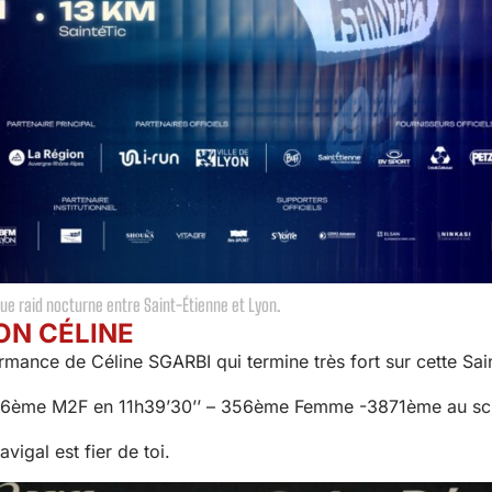
ue raid nocturne entre Saint-Étienne et Lyon.
ON CÉLINE
rmance de Céline SGARBI qui termine très fort sur cette Sai
 26ème M2F en 11h39’30’’ – 356ème Femme -3871ème au sc
vigal est fier de toi.