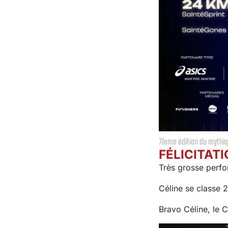
71eme édition du mythiq
FÉLICITATI
Très grosse perfo
Céline se classe
Bravo Céline, le Ca