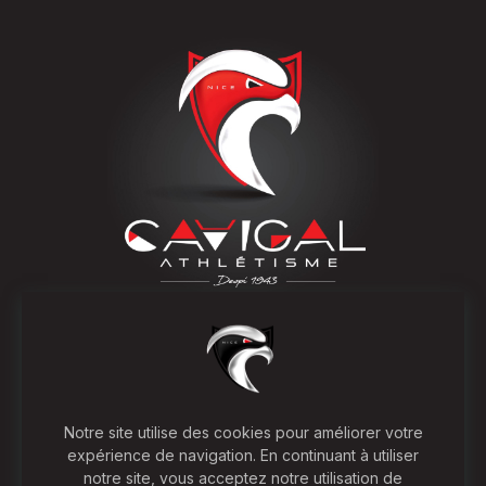
OÙ NOUS SUIVRE
COORDONNÉES
Suivez-nous sur les réseaux
‍Cavigal Nice Sports -
sociaux, partagez nos
Section Athlétisme -
Notre site utilise des cookies pour améliorer votre
événements et notre esprit
Résidence du palais
expérience de navigation. En continuant à utiliser
sportif.
2 rue EL NOUZAH - 06000
notre site, vous acceptez notre utilisation de
NICE