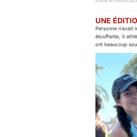
Affiche de l'édition 2025
UNE ÉDITI
Personne n’avait i
étouffante, 3 athl
ont beaucoup souffe