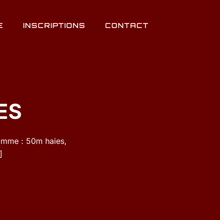
E
INSCRIPTIONS
CONTACT
ES
amme : 50m haies,
]