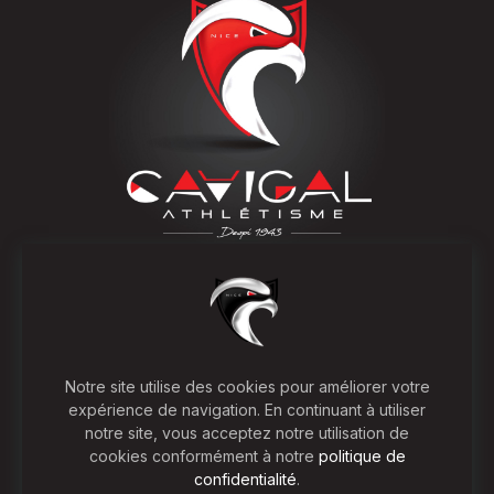
OÙ NOUS SUIVRE
COORDONNÉES
Suivez-nous sur les réseaux
‍Cavigal Nice Sports -
sociaux, partagez nos
Section Athlétisme -
Notre site utilise des cookies pour améliorer votre
événements et notre esprit
Résidence du palais
expérience de navigation. En continuant à utiliser
sportif.
2 rue EL NOUZAH - 06000
notre site, vous acceptez notre utilisation de
NICE
cookies conformément à notre
politique de
confidentialité
.